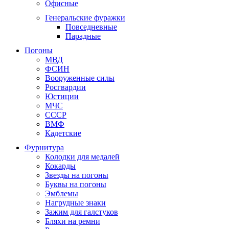
Офисные
Генеральские фуражки
Повседневные
Парадные
Погоны
МВД
ФСИН
Вооруженные силы
Росгвардии
Юстиции
МЧС
СССР
ВМФ
Кадетские
Фурнитура
Колодки для медалей
Кокарды
Звезды на погоны
Буквы на погоны
Эмблемы
Нагрудные знаки
Зажим для галстуков
Бляхи на ремни