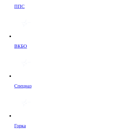
ППС
ВКБО
Спецназ
Горка