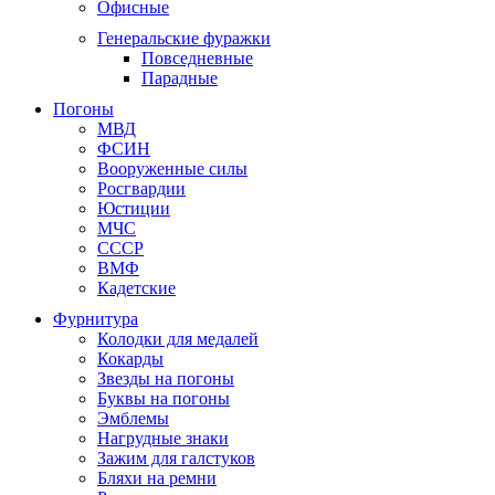
Офисные
Генеральские фуражки
Повседневные
Парадные
Погоны
МВД
ФСИН
Вооруженные силы
Росгвардии
Юстиции
МЧС
СССР
ВМФ
Кадетские
Фурнитура
Колодки для медалей
Кокарды
Звезды на погоны
Буквы на погоны
Эмблемы
Нагрудные знаки
Зажим для галстуков
Бляхи на ремни