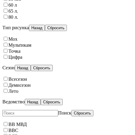
60 л
65 л.
80 л.
Тип рисунка
Назад
Сбросить
Мох
Мультикам
Точка
Цифра
Сезон
Назад
Сбросить
Всесезон
Демисезон
Лето
Ведомство
Назад
Сбросить
Поиск
Сбросить
ВВ МВД
ВВС