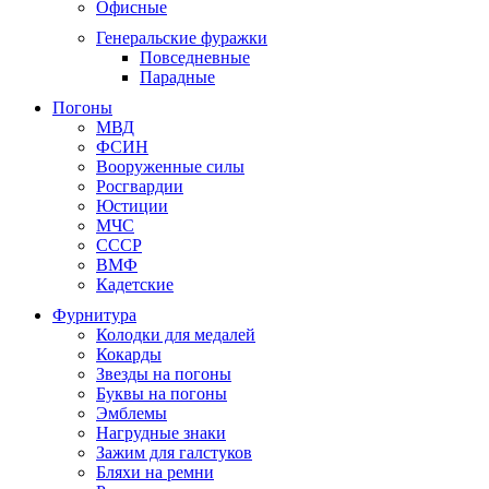
Офисные
Генеральские фуражки
Повседневные
Парадные
Погоны
МВД
ФСИН
Вооруженные силы
Росгвардии
Юстиции
МЧС
СССР
ВМФ
Кадетские
Фурнитура
Колодки для медалей
Кокарды
Звезды на погоны
Буквы на погоны
Эмблемы
Нагрудные знаки
Зажим для галстуков
Бляхи на ремни