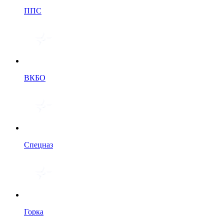
ППС
ВКБО
Спецназ
Горка