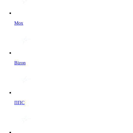
Мох
Bizon
ППС