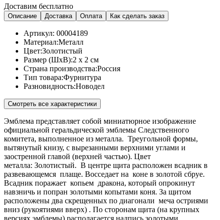
Доставим бесплатно
Описание
Доставка
Оплата
Как сделать заказ
Артикул:
00004189
Материал:
Металл
Цвет:
Золотистый
Размер (ШхВ):
2 x 2 см
Страна производства:
Россия
Тип товара:
Фурнитура
Разновидность:
Новодел
Смотреть все характеристики
Эмблема представляет собой миниатюрное изображение
официальной геральдической эмблемы Следственного
комитета, выполненное из металла. Треугольной формы,
вытянутый книзу, с вырезанными верхними углами и
заостренной главой (верхней частью). Цвет
металла: Золотистый. В центре щита расположен всадник в
развевающемся плаще. Восседает на коне в золотой сбруе.
Всадник поражает
копьем дракона, который опрокинут
навзничь и попран золотыми копытами коня. За щитом
расположены два скрещенных по диагонали меча остриями
вниз (рукоятиями вверх) . По сторонам щита (на крупных
версиях эмблемы) располагается надпись золотыми