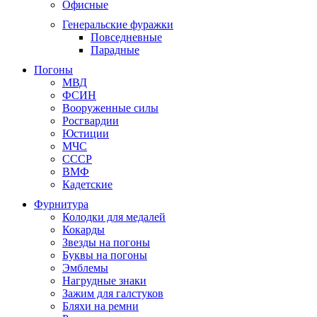
Офисные
Генеральские фуражки
Повседневные
Парадные
Погоны
МВД
ФСИН
Вооруженные силы
Росгвардии
Юстиции
МЧС
СССР
ВМФ
Кадетские
Фурнитура
Колодки для медалей
Кокарды
Звезды на погоны
Буквы на погоны
Эмблемы
Нагрудные знаки
Зажим для галстуков
Бляхи на ремни