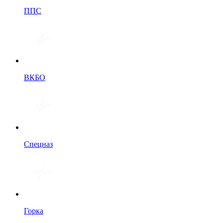
ППС
ВКБО
Спецназ
Горка