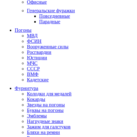
Офисные
Генеральские фуражки
Повседневные
Парадные
Погоны
МВД
ФСИН
Вооруженные силы
Росгвардии
Юстиции
МЧС
СССР
ВМФ
Кадетские
Фурнитура
Колодки для медалей
Кокарды
Звезды на погоны
Буквы на погоны
Эмблемы
Нагрудные знаки
Зажим для галстуков
Бляхи на ремни