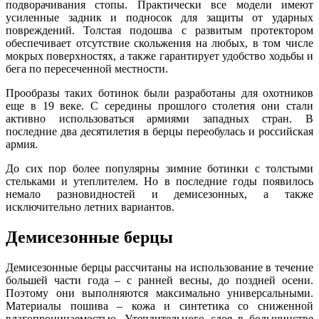
подворачивания стопы. Практически все модели имеют
усиленные задник и подносок для защиты от ударных
повреждений. Толстая подошва с развитым протектором
обеспечивает отсутствие скольжения на любых, в том числе
мокрых поверхностях, а также гарантирует удобство ходьбы и
бега по пересеченной местности.
Прообразы таких ботинок были разработаны для охотников
еще в 19 веке. С середины прошлого столетия они стали
активно использоваться армиями западных стран. В
последние два десятилетия в берцы переобулась и российская
армия.
До сих пор более популярны зимние ботинки с толстыми
стельками и утеплителем. Но в последние годы появилось
немало разновидностей и демисезонных, а также
исключительно летних вариантов.
Демисезонные берцы
Демисезонные берцы рассчитаны на использование в течение
большей части года – с ранней весны, до поздней осени.
Поэтому они выполняются максимально универсальными.
Материалы пошива – кожа и синтетика со сниженной
влагопроницаемостью. Утеплительного слоя в большинстве