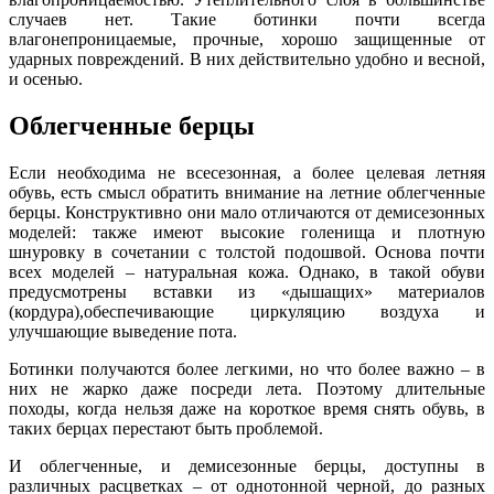
случаев нет. Такие ботинки почти всегда
влагонепроницаемые, прочные, хорошо защищенные от
ударных повреждений. В них действительно удобно и весной,
и осенью.
Облегченные берцы
Если необходима не всесезонная, а более целевая летняя
обувь, есть смысл обратить внимание на летние облегченные
берцы. Конструктивно они мало отличаются от демисезонных
моделей: также имеют высокие голенища и плотную
шнуровку в сочетании с толстой подошвой. Основа почти
всех моделей – натуральная кожа. Однако, в такой обуви
предусмотрены вставки из «дышащих» материалов
(кордура),обеспечивающие циркуляцию воздуха и
улучшающие выведение пота.
Ботинки получаются более легкими, но что более важно – в
них не жарко даже посреди лета. Поэтому длительные
походы, когда нельзя даже на короткое время снять обувь, в
таких берцах перестают быть проблемой.
И облегченные, и демисезонные берцы, доступны в
различных расцветках – от однотонной черной, до разных