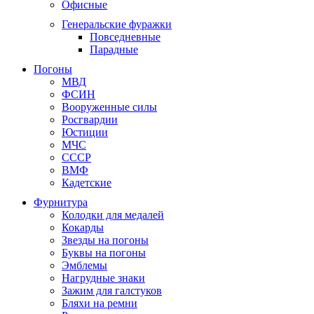
Офисные
Генеральские фуражки
Повседневные
Парадные
Погоны
МВД
ФСИН
Вооруженные силы
Росгвардии
Юстиции
МЧС
СССР
ВМФ
Кадетские
Фурнитура
Колодки для медалей
Кокарды
Звезды на погоны
Буквы на погоны
Эмблемы
Нагрудные знаки
Зажим для галстуков
Бляхи на ремни