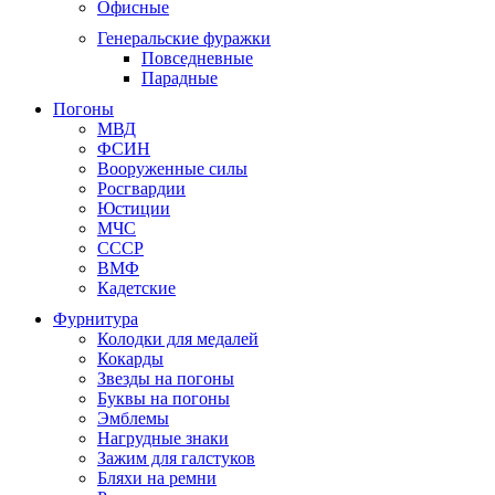
Офисные
Генеральские фуражки
Повседневные
Парадные
Погоны
МВД
ФСИН
Вооруженные силы
Росгвардии
Юстиции
МЧС
СССР
ВМФ
Кадетские
Фурнитура
Колодки для медалей
Кокарды
Звезды на погоны
Буквы на погоны
Эмблемы
Нагрудные знаки
Зажим для галстуков
Бляхи на ремни