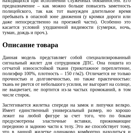
находящихся при исполнении служебных обязанностей. Его
предназначение – как можно больше повысить заметность
полицейского, так как тот вынужден длительное время
пребывать в опасной зоне движения (у кромки дороги или
даже непосредственно на проезжей части). Особенно это
касается условий ухудшенной видимости (сумерки, ночь,
туман, дождь и проч.).
Описание товара
Данная модель представляет собой специализированный
сигнальный жилет для сотрудников ДПС. Она пошита из
сетчатой износостойкой ткани (трикотажное переплетение,
полиэфир 100%, плотность – 150 г/м2). Отличается не только
прочностью и долговечностью, но также практичностью:
ткань не рвется от небольшого усилия, не выгорает на солнце,
не выцветает, не портится из-за частых промоканий, в том
числе стирок.
Застегивается жилетка спереди на замок и липучки велкро.
Имеет единственный универсальный размер, но хорошо
лежит на любой фигуре за счет того, что по бокам
предусмотрены эластичные вставки, прижимающие
переднюю и заднюю части к телу. Это же способствует тому,
что в данной жилетке одинаково комфортно находиться и