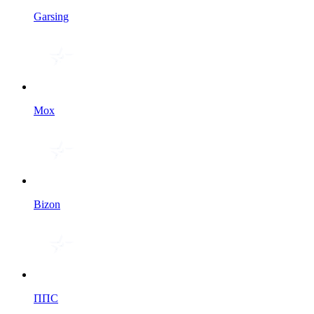
Garsing
Мох
Bizon
ППС