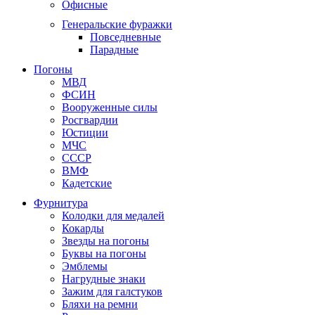
Офисные
Генеральские фуражки
Повседневные
Парадные
Погоны
МВД
ФСИН
Вооруженные силы
Росгвардии
Юстиции
МЧС
СССР
ВМФ
Кадетские
Фурнитура
Колодки для медалей
Кокарды
Звезды на погоны
Буквы на погоны
Эмблемы
Нагрудные знаки
Зажим для галстуков
Бляхи на ремни