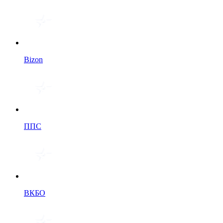
Bizon
ППС
ВКБО