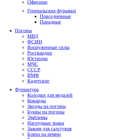
Офисные
Генеральские фуражки
Повседневные
Парадные
Погоны
МВД
ФСИН
Вооруженные силы
Росгвардии
Юстиции
МЧС
СССР
ВМФ
Кадетские
Фурнитура
Колодки для медалей
Кокарды
Звезды на погоны
Буквы на погоны
Эмблемы
Нагрудные знаки
Зажим для галстуков
Бляхи на ремни