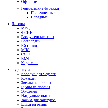
Офисные
Генеральские фуражки
Повседневные
Парадные
Погоны
МВД
ФСИН
Вооруженные силы
Росгвардии
Юстиции
МЧС
СССР
ВМФ
Кадетские
Фурнитура
Колодки для медалей
Кокарды
Звезды на погоны
Буквы на погоны
Эмблемы
Нагрудные знаки
Зажим для галстуков
Бляхи на ремни