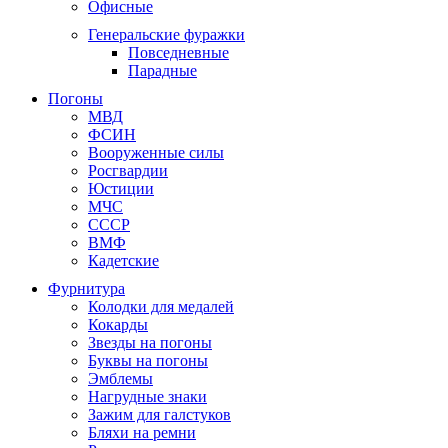
Офисные
Генеральские фуражки
Повседневные
Парадные
Погоны
МВД
ФСИН
Вооруженные силы
Росгвардии
Юстиции
МЧС
СССР
ВМФ
Кадетские
Фурнитура
Колодки для медалей
Кокарды
Звезды на погоны
Буквы на погоны
Эмблемы
Нагрудные знаки
Зажим для галстуков
Бляхи на ремни