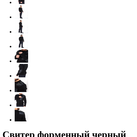
Свитер форменный черный