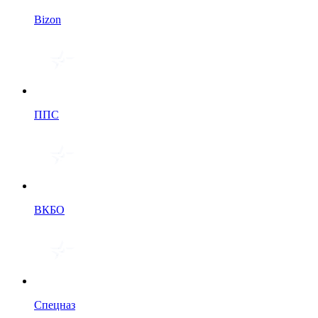
Bizon
ППС
ВКБО
Спецназ