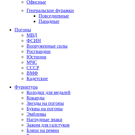
Офисные
Генеральские фуражки
Повседневные
Парадные
Погоны
МВД
ФСИН
Вооруженные силы
Росгвардии
Юстиции
МЧС
СССР
ВМФ
Кадетские
Фурнитура
Колодки для медалей
Кокарды
Звезды на погоны
Буквы на погоны
Эмблемы
Нагрудные знаки
Зажим для галстуков
Бляхи на ремни