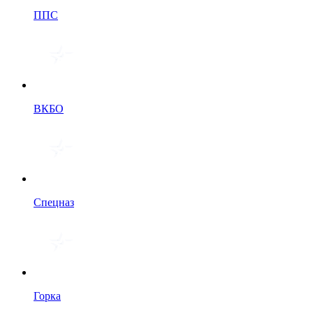
ППС
ВКБО
Спецназ
Горка