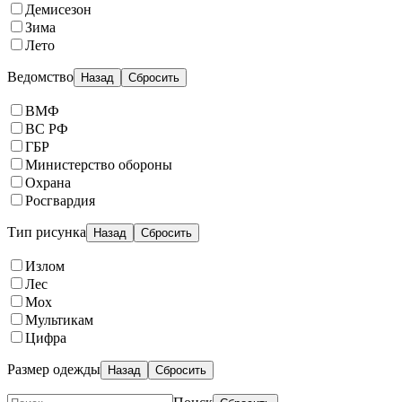
Демисезон
Зима
Лето
Ведомство
Назад
Сбросить
ВМФ
ВС РФ
ГБР
Министерство обороны
Охрана
Росгвардия
Тип рисунка
Назад
Сбросить
Излом
Лес
Мох
Мультикам
Цифра
Размер одежды
Назад
Сбросить