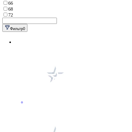
66
68
72
Фильтр
0