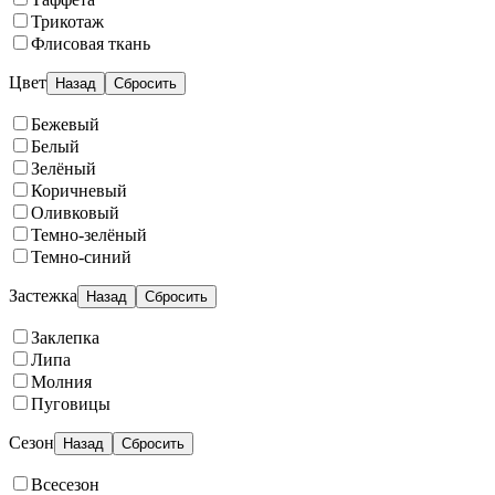
Трикотаж
Флисовая ткань
Цвет
Назад
Сбросить
Бежевый
Белый
Зелёный
Коричневый
Оливковый
Темно-зелёный
Темно-синий
Застежка
Назад
Сбросить
Заклепка
Липа
Молния
Пуговицы
Сезон
Назад
Сбросить
Всесезон