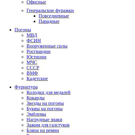
Офисные
Генеральские фуражки
Повседневные
Парадные
Погоны
МВД
ФСИН
Вооруженные силы
Росгвардии
Юстиции
МЧС
СССР
ВМФ
Кадетские
Фурнитура
Колодки для медалей
Кокарды
Звезды на погоны
Буквы на погоны
Эмблемы
Нагрудные знаки
Зажим для галстуков
Бляхи на ремни