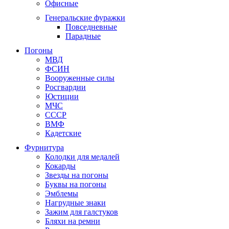
Офисные
Генеральские фуражки
Повседневные
Парадные
Погоны
МВД
ФСИН
Вооруженные силы
Росгвардии
Юстиции
МЧС
СССР
ВМФ
Кадетские
Фурнитура
Колодки для медалей
Кокарды
Звезды на погоны
Буквы на погоны
Эмблемы
Нагрудные знаки
Зажим для галстуков
Бляхи на ремни