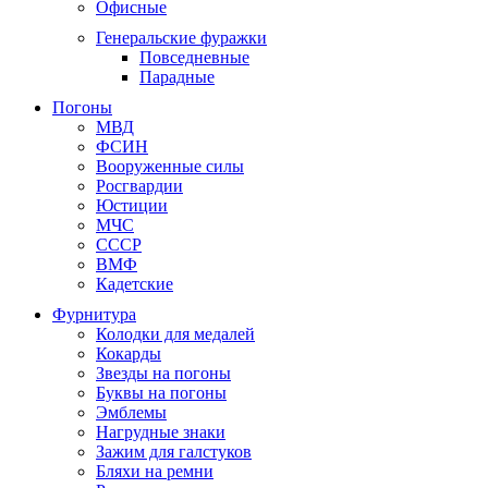
Офисные
Генеральские фуражки
Повседневные
Парадные
Погоны
МВД
ФСИН
Вооруженные силы
Росгвардии
Юстиции
МЧС
СССР
ВМФ
Кадетские
Фурнитура
Колодки для медалей
Кокарды
Звезды на погоны
Буквы на погоны
Эмблемы
Нагрудные знаки
Зажим для галстуков
Бляхи на ремни