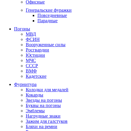
Офисные
Генеральские фуражки
Повседневные
Парадные
Погоны
МВД
ФСИН
Вооруженные силы
Росгвардии
Юстиции
МЧС
СССР
ВМФ
Кадетские
Фурнитура
Колодки для медалей
Кокарды
Звезды на погоны
Буквы на погоны
Эмблемы
Нагрудные знаки
Зажим для галстуков
Бляхи на ремни