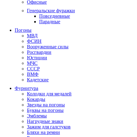
Офисные
Генеральские фуражки
Повседневные
Парадные
Погоны
МВД
ФСИН
Вооруженные силы
Росгвардии
Юстиции
МЧС
СССР
ВМФ
Кадетские
Фурнитура
Колодки для медалей
Кокарды
Звезды на погоны
Буквы на погоны
Эмблемы
Нагрудные знаки
Зажим для галстуков
Бляхи на ремни