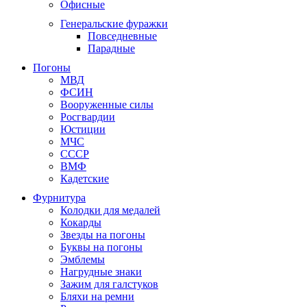
Офисные
Генеральские фуражки
Повседневные
Парадные
Погоны
МВД
ФСИН
Вооруженные силы
Росгвардии
Юстиции
МЧС
СССР
ВМФ
Кадетские
Фурнитура
Колодки для медалей
Кокарды
Звезды на погоны
Буквы на погоны
Эмблемы
Нагрудные знаки
Зажим для галстуков
Бляхи на ремни