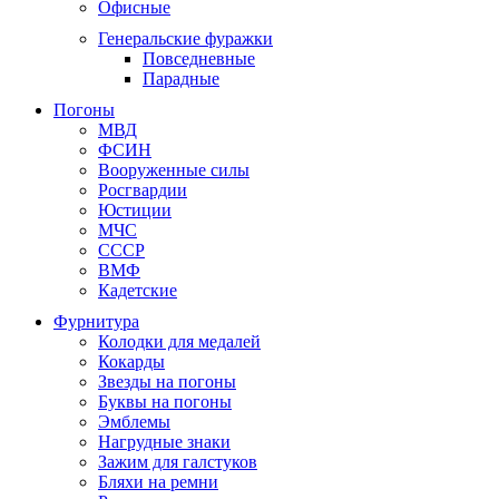
Офисные
Генеральские фуражки
Повседневные
Парадные
Погоны
МВД
ФСИН
Вооруженные силы
Росгвардии
Юстиции
МЧС
СССР
ВМФ
Кадетские
Фурнитура
Колодки для медалей
Кокарды
Звезды на погоны
Буквы на погоны
Эмблемы
Нагрудные знаки
Зажим для галстуков
Бляхи на ремни