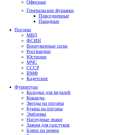
Офисные
Генеральские фуражки
Повседневные
Парадные
Погоны
МВД
ФСИН
Вооруженные силы
Росгвардии
Юстиции
МЧС
СССР
ВМФ
Кадетские
Фурнитура
Колодки для медалей
Кокарды
Звезды на погоны
Буквы на погоны
Эмблемы
Нагрудные знаки
Зажим для галстуков
Бляхи на ремни