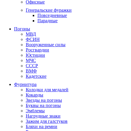
Офисные
Генеральские фуражки
Повседневные
Парадные
Погоны
МВД
ФСИН
Вооруженные силы
Росгвардии
Юстиции
МЧС
СССР
ВМФ
Кадетские
Фурнитура
Колодки для медалей
Кокарды
Звезды на погоны
Буквы на погоны
Эмблемы
Нагрудные знаки
Зажим для галстуков
Бляхи на ремни