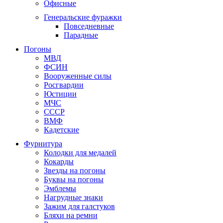
Офисные
Генеральские фуражки
Повседневные
Парадные
Погоны
МВД
ФСИН
Вооруженные силы
Росгвардии
Юстиции
МЧС
СССР
ВМФ
Кадетские
Фурнитура
Колодки для медалей
Кокарды
Звезды на погоны
Буквы на погоны
Эмблемы
Нагрудные знаки
Зажим для галстуков
Бляхи на ремни