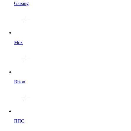
Garsing
Мох
Bizon
ППС