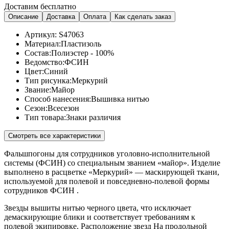
Доставим бесплатно
Описание
Доставка
Оплата
Как сделать заказ
Артикул:
S47063
Материал:
Пластизоль
Состав:
Полиэстер - 100%
Ведомство:
ФСИН
Цвет:
Синий
Тип рисунка:
Меркурий
Звание:
Майор
Способ нанесения:
Вышивка нитью
Сезон:
Всесезон
Тип товара:
Знаки различия
Смотреть все характеристики
Фальшпогоны для сотрудников уголовно-исполнительной
системы (ФСИН) со специальным званием «майор». Изделие
выполнено в расцветке «Меркурий» — маскирующей ткани,
используемой для полевой и повседневно-полевой формы
сотрудников ФСИН .
Звезды вышиты нитью черного цвета, что исключает
демаскирующие блики и соответствует требованиям к
полевой экипировке. Расположение звезд На продольной