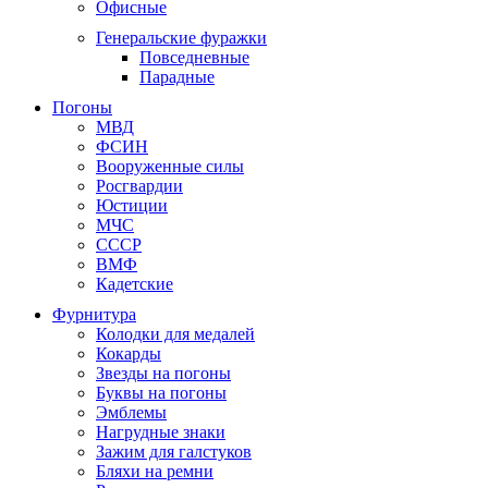
Офисные
Генеральские фуражки
Повседневные
Парадные
Погоны
МВД
ФСИН
Вооруженные силы
Росгвардии
Юстиции
МЧС
СССР
ВМФ
Кадетские
Фурнитура
Колодки для медалей
Кокарды
Звезды на погоны
Буквы на погоны
Эмблемы
Нагрудные знаки
Зажим для галстуков
Бляхи на ремни