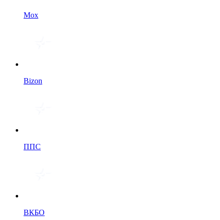
Мох
Bizon
ППС
ВКБО