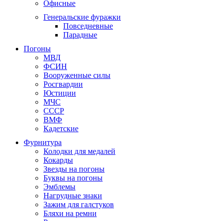
Офисные
Генеральские фуражки
Повседневные
Парадные
Погоны
МВД
ФСИН
Вооруженные силы
Росгвардии
Юстиции
МЧС
СССР
ВМФ
Кадетские
Фурнитура
Колодки для медалей
Кокарды
Звезды на погоны
Буквы на погоны
Эмблемы
Нагрудные знаки
Зажим для галстуков
Бляхи на ремни