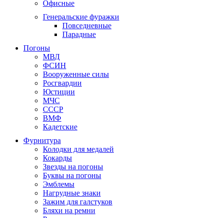
Офисные
Генеральские фуражки
Повседневные
Парадные
Погоны
МВД
ФСИН
Вооруженные силы
Росгвардии
Юстиции
МЧС
СССР
ВМФ
Кадетские
Фурнитура
Колодки для медалей
Кокарды
Звезды на погоны
Буквы на погоны
Эмблемы
Нагрудные знаки
Зажим для галстуков
Бляхи на ремни