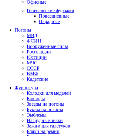
Офисные
Генеральские фуражки
Повседневные
Парадные
Погоны
МВД
ФСИН
Вооруженные силы
Росгвардии
Юстиции
МЧС
СССР
ВМФ
Кадетские
Фурнитура
Колодки для медалей
Кокарды
Звезды на погоны
Буквы на погоны
Эмблемы
Нагрудные знаки
Зажим для галстуков
Бляхи на ремни