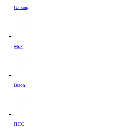
Garsing
Мох
Bizon
ППС