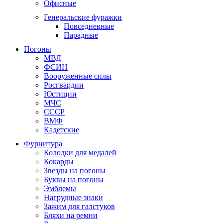
Офисные
Генеральские фуражки
Повседневные
Парадные
Погоны
МВД
ФСИН
Вооруженные силы
Росгвардии
Юстиции
МЧС
СССР
ВМФ
Кадетские
Фурнитура
Колодки для медалей
Кокарды
Звезды на погоны
Буквы на погоны
Эмблемы
Нагрудные знаки
Зажим для галстуков
Бляхи на ремни