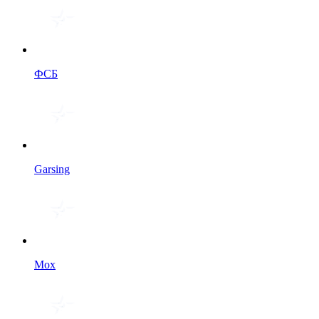
ФСБ
Garsing
Мох