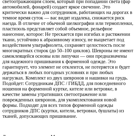
светоотражающим слоем, который при попадании света (фар
автомобилей, фонарей) создает яркое свечение. Это
критически важно для сотрудников, работающих на дорогах в
темное время суток — вас видят издалека, снижается риск
наезда. В отличие от обычной шелкографии или термопленки,
пластизоль представляет собой объемное, рельефное
нанесение, которое: Не трескается при изгибах и растяжении
ткани, устойчиво к абразивному износу, не выцветает под
воздействием ультрафиолета, сохраняет целостность после
многократных стирок (до 50–100 циклов). Шевроны не имеют
самоклеящейся основы или липучки — они предназначены
для надежного пришивания к форменной одежде. Это
гарантирует, что элемент не отклеится, не потеряется и будет
держаться в любых погодных условиях и при любых
нагрузках. Комплект из двух шевронов и нашивки на грудь.
Подойдет: Сотрудникам ДПС / ГИБДД, для повседневного
ношения на форменной куртке, кителе или ветровке, в
качестве замены утративших светоотражение или
поврежденных шевронов, для укомплектования новой
формы. Подходят для всех типов форменной одежды
сотрудников ДПС (куртки, кители, ветровки, бушлаты) из
тканей, допускающих пришивание.