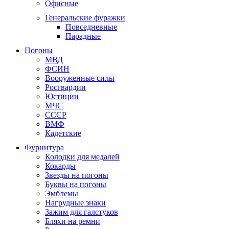
Офисные
Генеральские фуражки
Повседневные
Парадные
Погоны
МВД
ФСИН
Вооруженные силы
Росгвардии
Юстиции
МЧС
СССР
ВМФ
Кадетские
Фурнитура
Колодки для медалей
Кокарды
Звезды на погоны
Буквы на погоны
Эмблемы
Нагрудные знаки
Зажим для галстуков
Бляхи на ремни