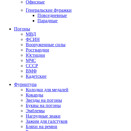
Офисные
Генеральские фуражки
Повседневные
Парадные
Погоны
МВД
ФСИН
Вооруженные силы
Росгвардии
Юстиции
МЧС
СССР
ВМФ
Кадетские
Фурнитура
Колодки для медалей
Кокарды
Звезды на погоны
Буквы на погоны
Эмблемы
Нагрудные знаки
Зажим для галстуков
Бляхи на ремни