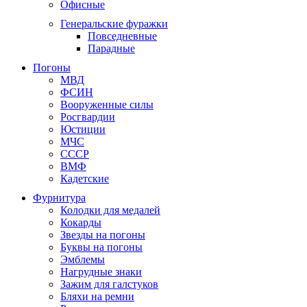
Офисные
Генеральские фуражки
Повседневные
Парадные
Погоны
МВД
ФСИН
Вооруженные силы
Росгвардии
Юстиции
МЧС
СССР
ВМФ
Кадетские
Фурнитура
Колодки для медалей
Кокарды
Звезды на погоны
Буквы на погоны
Эмблемы
Нагрудные знаки
Зажим для галстуков
Бляхи на ремни