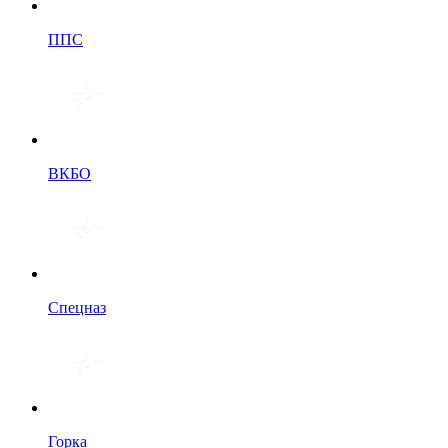
ППС
ВКБО
Спецназ
Горка