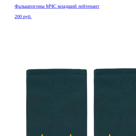
Фальшпогоны МЧС младший лейтенант
200 руб.