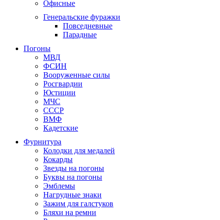
Офисные
Генеральские фуражки
Повседневные
Парадные
Погоны
МВД
ФСИН
Вооруженные силы
Росгвардии
Юстиции
МЧС
СССР
ВМФ
Кадетские
Фурнитура
Колодки для медалей
Кокарды
Звезды на погоны
Буквы на погоны
Эмблемы
Нагрудные знаки
Зажим для галстуков
Бляхи на ремни