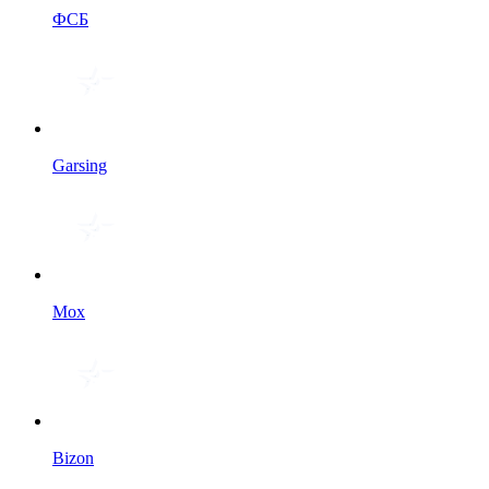
ФСБ
Garsing
Мох
Bizon