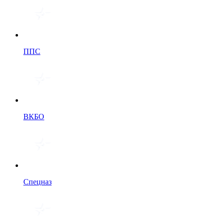
ППС
ВКБО
Спецназ