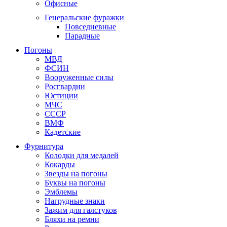
Офисные
Генеральские фуражки
Повседневные
Парадные
Погоны
МВД
ФСИН
Вооруженные силы
Росгвардии
Юстиции
МЧС
СССР
ВМФ
Кадетские
Фурнитура
Колодки для медалей
Кокарды
Звезды на погоны
Буквы на погоны
Эмблемы
Нагрудные знаки
Зажим для галстуков
Бляхи на ремни