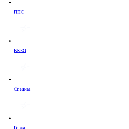
ППС
ВКБО
Спецназ
Горка