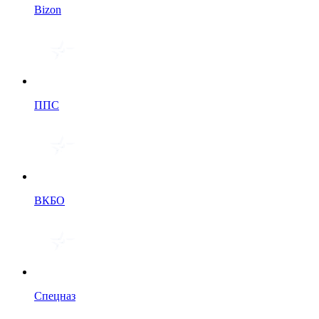
Bizon
ППС
ВКБО
Спецназ