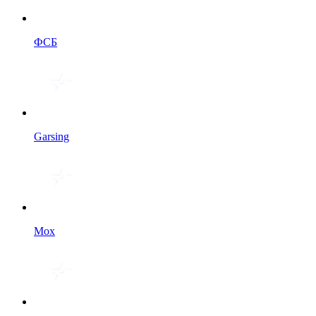
ФСБ
Garsing
Мох