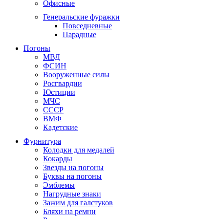
Офисные
Генеральские фуражки
Повседневные
Парадные
Погоны
МВД
ФСИН
Вооруженные силы
Росгвардии
Юстиции
МЧС
СССР
ВМФ
Кадетские
Фурнитура
Колодки для медалей
Кокарды
Звезды на погоны
Буквы на погоны
Эмблемы
Нагрудные знаки
Зажим для галстуков
Бляхи на ремни