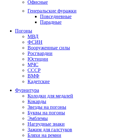
Офисные
Генеральские фуражки
Повседневные
Парадные
Погоны
МВД
ФСИН
Вооруженные силы
Росгвардии
Юстиции
МЧС
СССР
ВМФ
Кадетские
Фурнитура
Колодки для медалей
Кокарды
Звезды на погоны
Буквы на погоны
Эмблемы
Нагрудные знаки
Зажим для галстуков
Бляхи на ремни