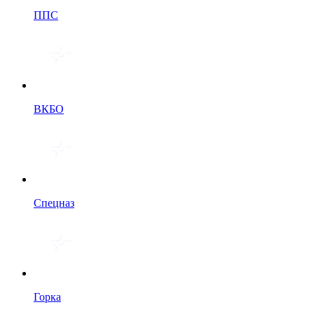
ППС
ВКБО
Спецназ
Горка