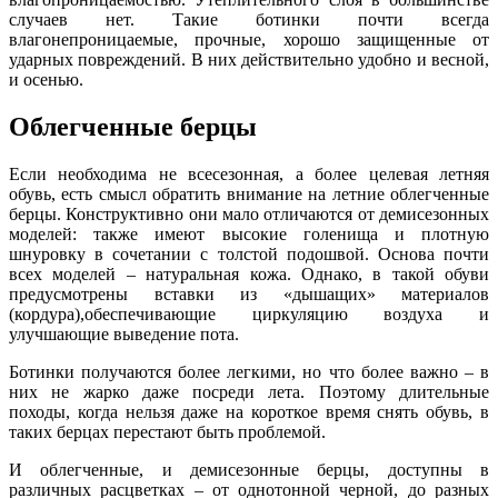
случаев нет. Такие ботинки почти всегда
влагонепроницаемые, прочные, хорошо защищенные от
ударных повреждений. В них действительно удобно и весной,
и осенью.
Облегченные берцы
Если необходима не всесезонная, а более целевая летняя
обувь, есть смысл обратить внимание на летние облегченные
берцы. Конструктивно они мало отличаются от демисезонных
моделей: также имеют высокие голенища и плотную
шнуровку в сочетании с толстой подошвой. Основа почти
всех моделей – натуральная кожа. Однако, в такой обуви
предусмотрены вставки из «дышащих» материалов
(кордура),обеспечивающие циркуляцию воздуха и
улучшающие выведение пота.
Ботинки получаются более легкими, но что более важно – в
них не жарко даже посреди лета. Поэтому длительные
походы, когда нельзя даже на короткое время снять обувь, в
таких берцах перестают быть проблемой.
И облегченные, и демисезонные берцы, доступны в
различных расцветках – от однотонной черной, до разных