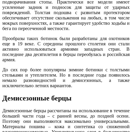
подворачивания стопы. Практически все модели имеют
усиленные задник и подносок для защиты от ударных
повреждений. Толстая подошва с развитым протектором
обеспечивает отсутствие скольжения на любых, в том числе
мокрых поверхностях, а также гарантирует удобство ходьбы и
бега по пересеченной местности.
Прообразы таких ботинок были разработаны для охотников
еще в 19 веке. С середины прошлого столетия они стали
активно использоваться армиями западных стран. В
последние два десятилетия в берцы переобулась и российская
армия.
До сих пор более популярны зимние ботинки с толстыми
стельками и утеплителем. Но в последние годы появилось
немало разновидностей и демисезонных, а также
исключительно летних вариантов.
Демисезонные берцы
Демисезонные берцы рассчитаны на использование в течение
большей части года – с ранней весны, до поздней осени.
Поэтому они выполняются максимально универсальными.
Материалы пошива – кожа и синтетика со сниженной
влагопроницаемостью. Утеплительного слоя в большинстве