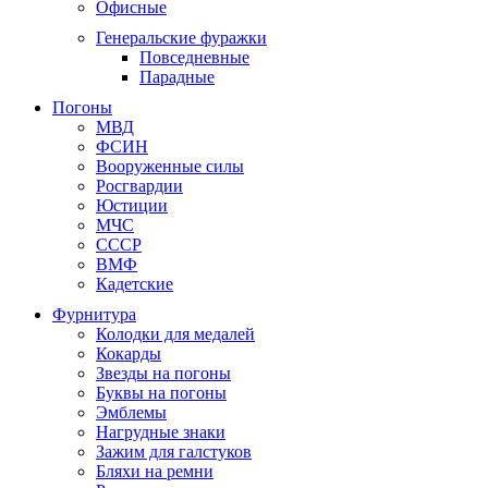
Офисные
Генеральские фуражки
Повседневные
Парадные
Погоны
МВД
ФСИН
Вооруженные силы
Росгвардии
Юстиции
МЧС
СССР
ВМФ
Кадетские
Фурнитура
Колодки для медалей
Кокарды
Звезды на погоны
Буквы на погоны
Эмблемы
Нагрудные знаки
Зажим для галстуков
Бляхи на ремни