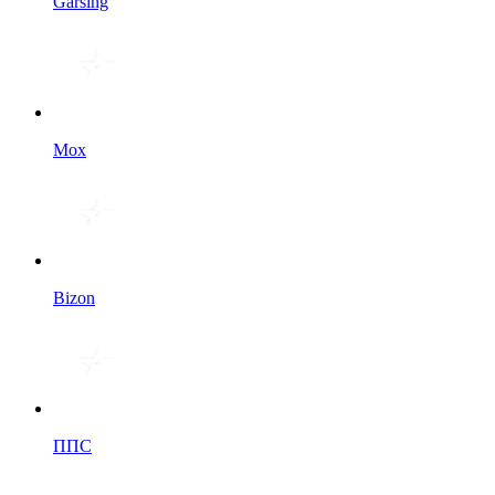
Garsing
Мох
Bizon
ППС