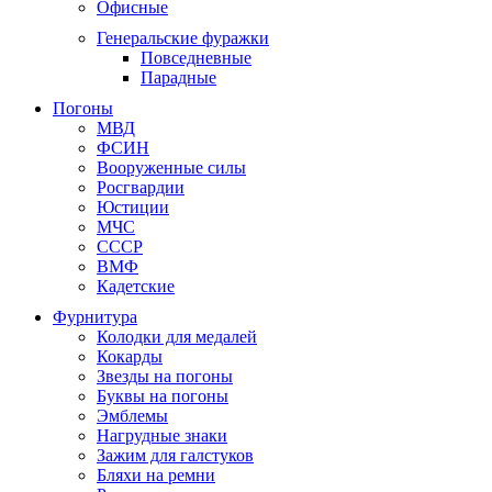
Офисные
Генеральские фуражки
Повседневные
Парадные
Погоны
МВД
ФСИН
Вооруженные силы
Росгвардии
Юстиции
МЧС
СССР
ВМФ
Кадетские
Фурнитура
Колодки для медалей
Кокарды
Звезды на погоны
Буквы на погоны
Эмблемы
Нагрудные знаки
Зажим для галстуков
Бляхи на ремни