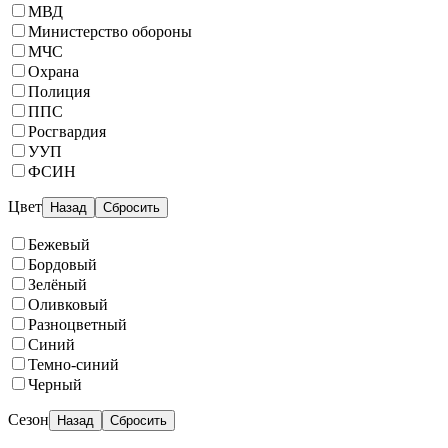
МВД
Министерство обороны
МЧС
Охрана
Полиция
ППС
Росгвардия
УУП
ФСИН
Цвет
Назад
Сбросить
Бежевый
Бордовый
Зелёный
Оливковый
Разноцветный
Синий
Темно-синий
Черный
Сезон
Назад
Сбросить