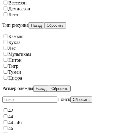
Всесезон
Демисезон
Лето
Тип рисунка
Назад
Сбросить
Камыш
Кукла
Лес
Мультикам
Питон
Тигр
Туман
Цифра
Размер одежды
Назад
Сбросить
Поиск
Сбросить
42
44
44 - 46
46