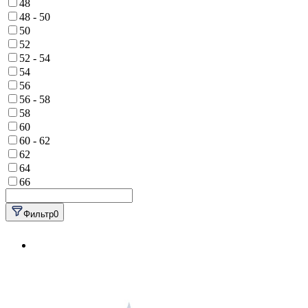
48
48 - 50
50
52
52 - 54
54
56
56 - 58
58
60
60 - 62
62
64
66
Фильтр
0