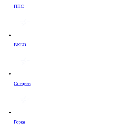
ППС
ВКБО
Спецназ
Горка