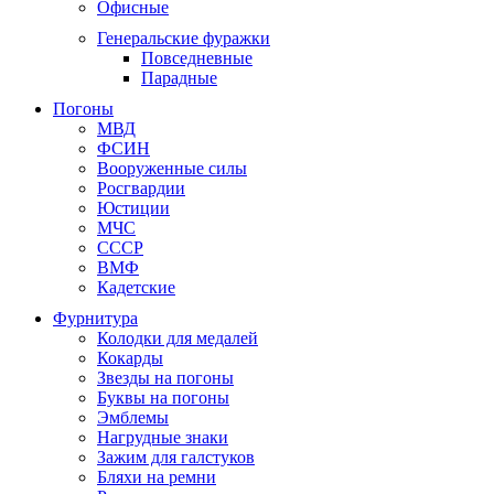
Офисные
Генеральские фуражки
Повседневные
Парадные
Погоны
МВД
ФСИН
Вооруженные силы
Росгвардии
Юстиции
МЧС
СССР
ВМФ
Кадетские
Фурнитура
Колодки для медалей
Кокарды
Звезды на погоны
Буквы на погоны
Эмблемы
Нагрудные знаки
Зажим для галстуков
Бляхи на ремни