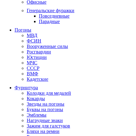
Офисные
Генеральские фуражки
Повседневные
Парадные
Погоны
МВД
ФСИН
Вооруженные силы
Росгвардии
Юстиции
МЧС
СССР
ВМФ
Кадетские
Фурнитура
Колодки для медалей
Кокарды
Звезды на погоны
Буквы на погоны
Эмблемы
Нагрудные знаки
Зажим для галстуков
Бляхи на ремни