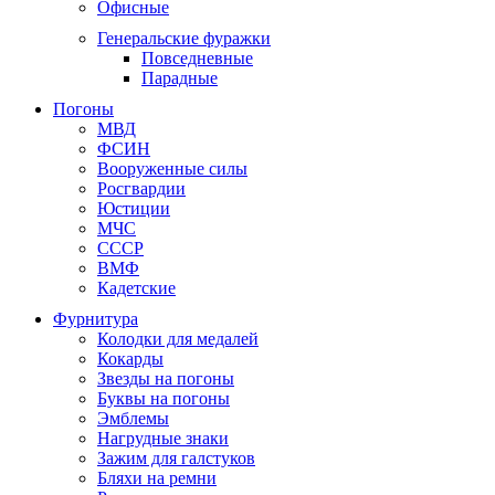
Офисные
Генеральские фуражки
Повседневные
Парадные
Погоны
МВД
ФСИН
Вооруженные силы
Росгвардии
Юстиции
МЧС
СССР
ВМФ
Кадетские
Фурнитура
Колодки для медалей
Кокарды
Звезды на погоны
Буквы на погоны
Эмблемы
Нагрудные знаки
Зажим для галстуков
Бляхи на ремни