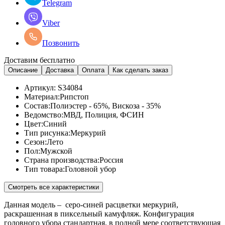
Telegram
Viber
Позвонить
Доставим бесплатно
Описание
Доставка
Оплата
Как сделать заказ
Артикул:
S34084
Материал:
Рипстоп
Состав:
Полиэстер - 65%, Вискоза - 35%
Ведомство:
МВД, Полиция, ФСИН
Цвет:
Синий
Тип рисунка:
Меркурий
Сезон:
Лето
Пол:
Мужской
Страна производства:
Россия
Тип товара:
Головной убор
Смотреть все характеристики
Данная модель – серо-синей расцветки меркурий,
раскрашенная в пиксельный камуфляж. Конфигурация
головного убора стандартная, в полной мере соответствующая