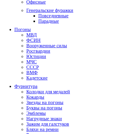
Офисные
Генеральские фуражки
Повседневные
Парадные
Погоны
МВД
ФСИН
Вооруженные силы
Росгвардии
Юстиции
МЧС
СССР
ВМФ
Кадетские
Фурнитура
Колодки для медалей
Кокарды
Звезды на погоны
Буквы на погоны
Эмблемы
Нагрудные знаки
Зажим для галстуков
Бляхи на ремни