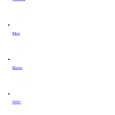
Мох
Bizon
ППС