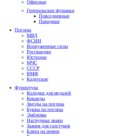
Офисные
Генеральские фуражки
Повседневные
Парадные
Погоны
МВД
ФСИН
Вооруженные силы
Росгвардии
Юстиции
МЧС
СССР
ВМФ
Кадетские
Фурнитура
Колодки для медалей
Кокарды
Звезды на погоны
Буквы на погоны
Эмблемы
Нагрудные знаки
Зажим для галстуков
Бляхи на ремни