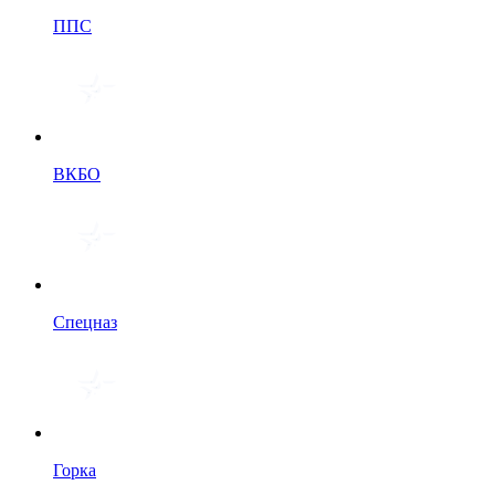
ППС
ВКБО
Спецназ
Горка