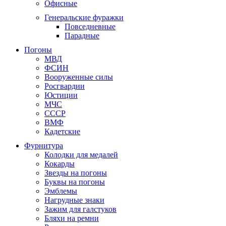
Офисные
Генеральские фуражки
Повседневные
Парадные
Погоны
МВД
ФСИН
Вооруженные силы
Росгвардии
Юстиции
МЧС
СССР
ВМФ
Кадетские
Фурнитура
Колодки для медалей
Кокарды
Звезды на погоны
Буквы на погоны
Эмблемы
Нагрудные знаки
Зажим для галстуков
Бляхи на ремни