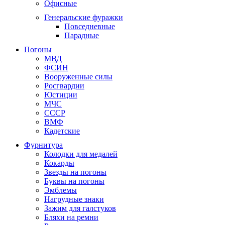
Офисные
Генеральские фуражки
Повседневные
Парадные
Погоны
МВД
ФСИН
Вооруженные силы
Росгвардии
Юстиции
МЧС
СССР
ВМФ
Кадетские
Фурнитура
Колодки для медалей
Кокарды
Звезды на погоны
Буквы на погоны
Эмблемы
Нагрудные знаки
Зажим для галстуков
Бляхи на ремни