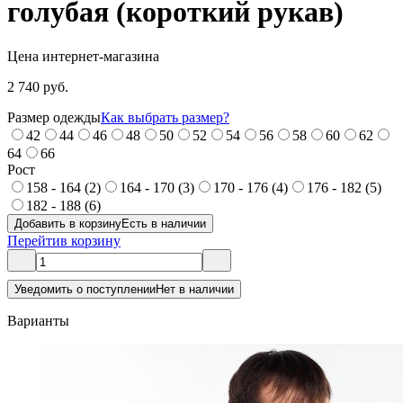
голубая (короткий рукав)
Цена интернет-магазина
2 740 руб.
Размер одежды
Как выбрать размер?
42
44
46
48
50
52
54
56
58
60
62
64
66
Рост
158 - 164 (2)
164 - 170 (3)
170 - 176 (4)
176 - 182 (5)
182 - 188 (6)
Добавить в корзину
Есть в наличии
Перейти
в корзину
Уведомить о поступлении
Нет в наличии
Варианты