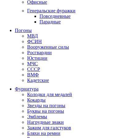
Офисные
Генеральские фуражки
Повседневные
Парадные
Погоны
МВД
ФСИН
Вооруженные силы
Росгвардии
Юстиции
МЧС
СССР
ВМФ
Кадетские
Фурнитура
Колодки для медалей
Кокарды
Звезды на погоны
Буквы на погоны
Эмблемы
Нагрудные знаки
Зажим для галстуков
Бляхи на ремни