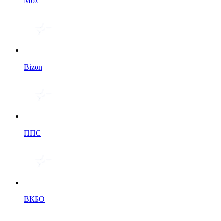
Мох
Bizon
ППС
ВКБО