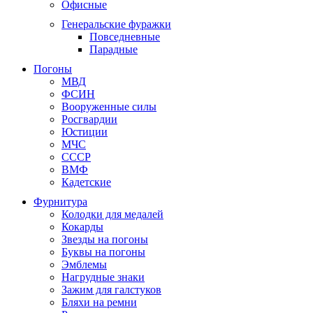
Офисные
Генеральские фуражки
Повседневные
Парадные
Погоны
МВД
ФСИН
Вооруженные силы
Росгвардии
Юстиции
МЧС
СССР
ВМФ
Кадетские
Фурнитура
Колодки для медалей
Кокарды
Звезды на погоны
Буквы на погоны
Эмблемы
Нагрудные знаки
Зажим для галстуков
Бляхи на ремни