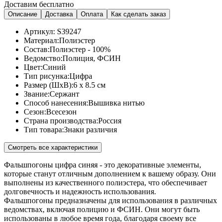
Доставим бесплатно
Описание
Доставка
Оплата
Как сделать заказ
Артикул:
S39247
Материал:
Полиэстер
Состав:
Полиэстер - 100%
Ведомство:
Полиция, ФСИН
Цвет:
Синий
Тип рисунка:
Цифра
Размер (ШхВ):
6 x 8.5 см
Звание:
Сержант
Способ нанесения:
Вышивка нитью
Сезон:
Всесезон
Страна производства:
Россия
Тип товара:
Знаки различия
Смотреть все характеристики
Фальшпогоны цифра синяя - это декоративные элементы,
которые станут отличным дополнением к вашему образу. Они
выполнены из качественного полиэстера, что обеспечивает
долговечность и надежность использования.
Фальшпогоны предназначены для использования в различных
ведомствах, включая полицию и ФСИН. Они могут быть
использованы в любое время года, благодаря своему все