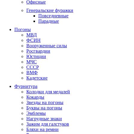
Офисные
Генеральские фуражки
Повседневные
Парадные
Погоны
МВД
ФСИН
Вооруженные силы
Росгвардии
Юстиции
МЧС
СССР
ВМФ
Кадетские
Фурнитура
Колодки для медалей
Кокарды
Звезды на погоны
Буквы на погоны
Эмблемы
Нагрудные знаки
Зажим для галстуков
Бляхи на ремни