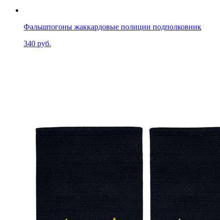
Фальшпогоны жаккардовые полиции подполковник
340 руб.