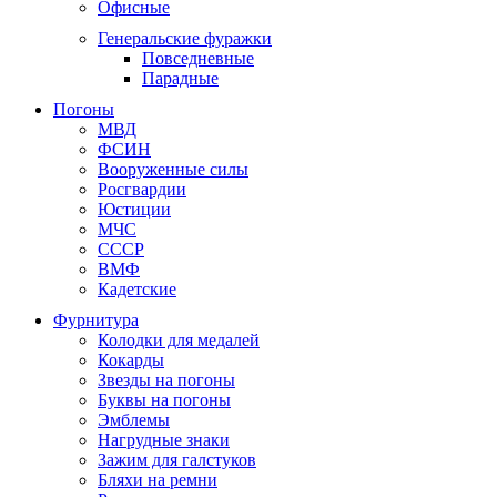
Офисные
Генеральские фуражки
Повседневные
Парадные
Погоны
МВД
ФСИН
Вооруженные силы
Росгвардии
Юстиции
МЧС
СССР
ВМФ
Кадетские
Фурнитура
Колодки для медалей
Кокарды
Звезды на погоны
Буквы на погоны
Эмблемы
Нагрудные знаки
Зажим для галстуков
Бляхи на ремни