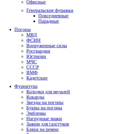
Офисные
Генеральские фуражки
Повседневные
Парадные
Погоны
МВД
ФСИН
Вооруженные силы
Росгвардии
Юстиции
МЧС
СССР
ВМФ
Кадетские
Фурнитура
Колодки для медалей
Кокарды
Звезды на погоны
Буквы на погоны
Эмблемы
Нагрудные знаки
Зажим для галстуков
Бляхи на ремни