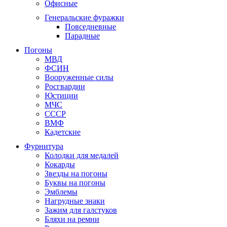
Офисные
Генеральские фуражки
Повседневные
Парадные
Погоны
МВД
ФСИН
Вооруженные силы
Росгвардии
Юстиции
МЧС
СССР
ВМФ
Кадетские
Фурнитура
Колодки для медалей
Кокарды
Звезды на погоны
Буквы на погоны
Эмблемы
Нагрудные знаки
Зажим для галстуков
Бляхи на ремни