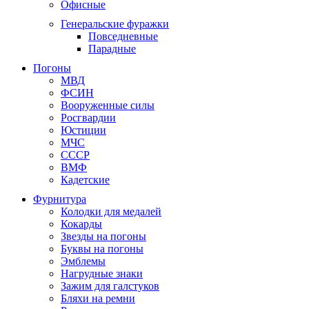
Офисные
Генеральские фуражки
Повседневные
Парадные
Погоны
МВД
ФСИН
Вооруженные силы
Росгвардии
Юстиции
МЧС
СССР
ВМФ
Кадетские
Фурнитура
Колодки для медалей
Кокарды
Звезды на погоны
Буквы на погоны
Эмблемы
Нагрудные знаки
Зажим для галстуков
Бляхи на ремни